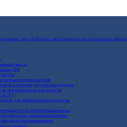
Насосы двустороннего входа (насосное оборуд
е
умажной массы
бежные ЦН
 насосы
ля промышленных насосов
пчасти к насосам двустороннего входа
сти для энергетических насосов
осов ПЭ
апчасти для промышленных насосов
ктродвигатели общепромышленные
ктродвигатели взрывозащищенные
двигатели высоковольтные
ные установки