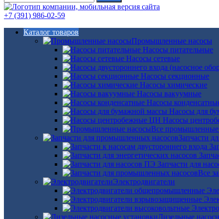
+7 (391) 986-02-59
Каталог товаров
Промышленные насосы
Насосы питательные
Насосы сетевые
Насосы секционные
Насосы химические
Насосы вакуумные
Насосы конденсатны
Насосы для б
Насосы центро
Все промышленные
Запчасти д
За
Запча
Запчасти для нас
Все з
Электродвигатели
Эле
Эле
Электро
Дизельные насос