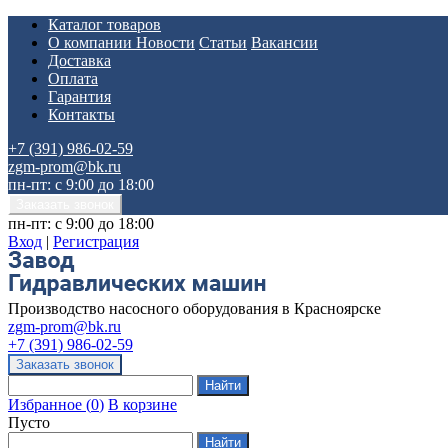
Каталог товаров
О компании
Новости
Статьи
Вакансии
Доставка
Оплата
Гарантия
Контакты
+7 (391) 986-02-59
zgm-prom@bk.ru
пн-пт: с 9:00 до 18:00
пн-пт: с 9:00 до 18:00
Вход
|
Регистрация
Производство насосного оборудования в Красноярске
zgm-prom@bk.ru
+7 (391) 986-02-59
Избранное
(
0
)
В корзине
Пусто