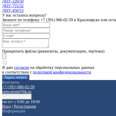
ДНУ-320/50
ДНУ-755/32
ДНУ-450/53
У вас остались вопросы?
Звоните по телефону
+7 (391) 986-02-59
в Красноярске или оста
Прикрепить файлы (реквизиты, документацию, чертежи)
Я даю
согласие
на обработку персональных данных
в соответствии с
политикой конфиденциальности
Контакты
+7 (391) 986-02-59
zgm-prom@bk.ru
пн-пт: с 9:00 до 18:00
Вход
|
Регистрация
Информация