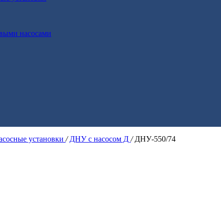
выми насосами
асосные установки
/
ДНУ с насосом Д
/
ДНУ-550/74