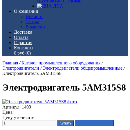
грунтовыми насосами
ДНА
О компании
Новости
Статьи
Вакансии
Доставка
Оплата
Гарантия
Контакты
0 руб
(0)
Главная
/
Каталог промышленного оборудования
/
Электродвигатели
/
Электродвигатели общепромышленные
/
Электродвигатель 5АМ315S8
Электродвигатель 5АМ315S8
Артикул: 1409
Цена:
Цену уточняйте