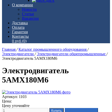
ДНА
О компании
Новости
Статьи
Вакансии
Доставка
Оплата
Гарантия
Контакты
0 руб
(0)
Главная
/
Каталог промышленного оборудования
/
Электродвигатели
/
Электродвигатели общепромышленные
/
Электродвигатель 5АМХ180М6
Электродвигатель
5АМХ180М6
Артикул: 1103
Цена:
Цену уточняйте