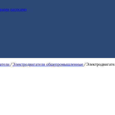
выми насосами
гатели
/
Электродвигатели общепромышленные
/
Электродвигат