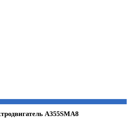
ектродвигатель А355SМА8