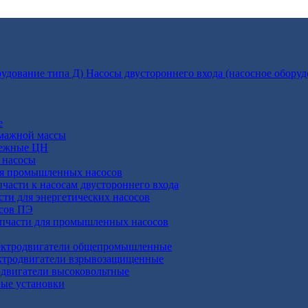
Насосы двустороннего входа (насосное оборуд
е
умажной массы
бежные ЦН
 насосы
ля промышленных насосов
пчасти к насосам двустороннего входа
сти для энергетических насосов
осов ПЭ
апчасти для промышленных насосов
ктродвигатели общепромышленные
ктродвигатели взрывозащищенные
двигатели высоковольтные
ные установки