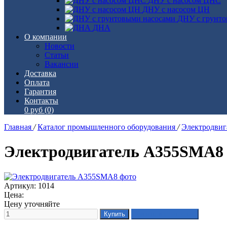
ДНУ с насосом ЦНС
ДНУ с насосом ЦН
ДНУ с грунто
ДНА
О компании
Новости
Статьи
Вакансии
Доставка
Оплата
Гарантия
Контакты
0 руб
(0)
Главная
/
Каталог промышленного оборудования
/
Электродви
Электродвигатель А355SМА8
Артикул: 1014
Цена:
Цену уточняйте