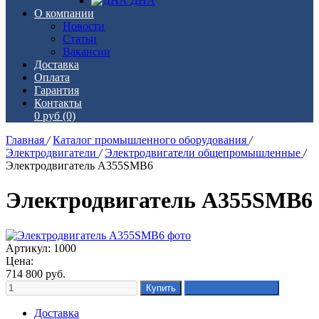
ДНА
О компании
Новости
Статьи
Вакансии
Доставка
Оплата
Гарантия
Контакты
0 руб
(0)
Главная
/
Каталог промышленного оборудования
/
Электродвигатели
/
Электродвигатели общепромышленные
/
Электродвигатель А355SМВ6
Электродвигатель А355SМВ6
Артикул: 1000
Цена:
714 800
руб.
Доставка