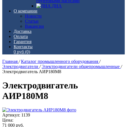
грунтовыми насосами
ДНА
О компании
Новости
Статьи
Вакансии
Доставка
Оплата
Гарантия
Контакты
0 руб
(0)
Главная
/
Каталог промышленного оборудования
/
Электродвигатели
/
Электродвигатели общепромышленные
/
Электродвигатель АИР180М8
Электродвигатель
АИР180М8
Артикул: 1139
Цена:
71 000
руб.