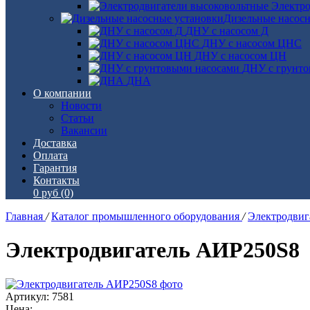
Электро
Дизельные насос
ДНУ с насосом Д
ДНУ с насосом ЦНС
ДНУ с насосом ЦН
ДНУ с грунто
ДНА
О компании
Новости
Статьи
Вакансии
Доставка
Оплата
Гарантия
Контакты
0 руб
(0)
Главная
/
Каталог промышленного оборудования
/
Электродви
Электродвигатель АИР250S8
Артикул: 7581
Цена: