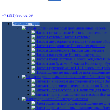
+7 (391) 986-02-59
Каталог товаров
Промышленные насосы
Насосы питательные
Насосы сетевые
Насосы секционные
Насосы химические
Насосы вакуумные
Насосы конденсатны
Насосы для б
Насосы центро
Все промышленные
Запчасти д
За
Запча
Запчасти для нас
Все з
Электродвигатели
Эле
Эле