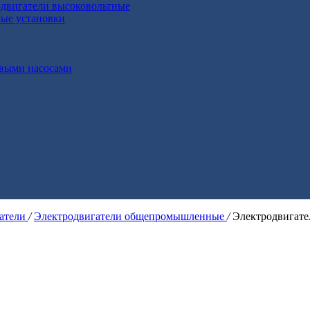
двигатели высоковольтные
ные установки
выми насосами
гатели
/
Электродвигатели общепромышленные
/
Электродвигат