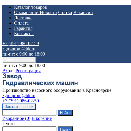
Каталог товаров
О компании
Новости
Статьи
Вакансии
Доставка
Оплата
Гарантия
Контакты
+7 (391) 986-02-59
zgm-prom@bk.ru
пн-пт: с 9:00 до 18:00
пн-пт: с 9:00 до 18:00
Вход
|
Регистрация
Производство насосного оборудования в Красноярске
zgm-prom@bk.ru
+7 (391) 986-02-59
Избранное
(
0
)
В корзине
Пусто