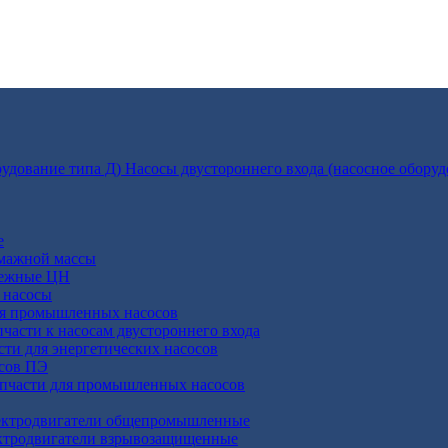
Насосы двустороннего входа (насосное оборуд
е
умажной массы
бежные ЦН
 насосы
ля промышленных насосов
пчасти к насосам двустороннего входа
сти для энергетических насосов
осов ПЭ
апчасти для промышленных насосов
ктродвигатели общепромышленные
ктродвигатели взрывозащищенные