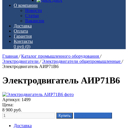
ДНА
О компании
Новости
Статьи
Вакансии
Доставка
Оплата
Гарантия
Контакты
0 руб
(0)
Главная
/
Каталог промышленного оборудования
/
Электродвигатели
/
Электродвигатели общепромышленные
/
Электродвигатель АИР71В6
Электродвигатель АИР71В6
Артикул: 1499
Цена:
8 900
руб.
Доставка