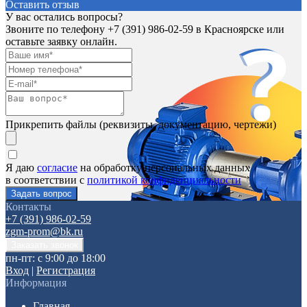
Оставить отзыв
У вас остались вопросы?
Звоните по телефону
+7 (391) 986-02-59
в Красноярске или
оставьте заявку онлайн.
Прикрепить файлы (реквизиты, документацию, чертежи)
Я даю
согласие
на обработку персональных данных
в соответствии с
политикой конфиденциальности
Контакты
+7 (391) 986-02-59
zgm-prom@bk.ru
пн-пт: с 9:00 до 18:00
Вход
|
Регистрация
Информация
Главная