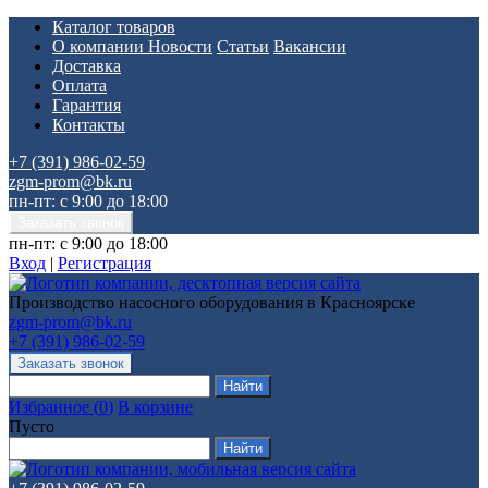
Каталог товаров
О компании
Новости
Статьи
Вакансии
Доставка
Оплата
Гарантия
Контакты
+7 (391) 986-02-59
zgm-prom@bk.ru
пн-пт: с 9:00 до 18:00
пн-пт: с 9:00 до 18:00
Вход
|
Регистрация
Производство насосного оборудования в Красноярске
zgm-prom@bk.ru
+7 (391) 986-02-59
Избранное
(
0
)
В корзине
Пусто