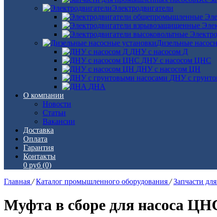
Электродвигатели
Эле
Эле
Электро
Дизельные насос
ДНУ с насосом Д
ДНУ с насосом ЦНС
ДНУ с насосом ЦН
ДНУ с грунто
ДНА
О компании
Новости
Статьи
Вакансии
Доставка
Оплата
Гарантия
Контакты
0 руб
(0)
Главная
/
Каталог промышленного оборудования
/
Запчасти дл
Муфта в сборе для насоса ЦНС