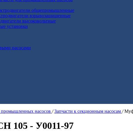
ктродвигатели общепромышленные
ктродвигатели взрывозащищенные
двигатели высоковольтные
ные установки
выми насосами
я промышленных насосов
/
Запчасти к секционным насосам
/
Муф
Н 105 - У0011-97