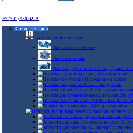
+7 (391) 986-02-59
Каталог товаров
Промышленные насосы
Насосы питательные
Насосы сетевые
Насосы двустороннего входа (насосное
Насосы секционные
Насосы химические
Насосы вакуумные
Насосы конденсатны
Насосы для б
Насосы центро
Все промышленные
Запчасти д
За
Запча
Запчасти для нас
Все з