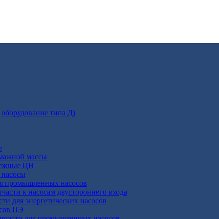
 оборудование типа Д)
е
умажной массы
бежные ЦН
 насосы
ля промышленных насосов
пчасти к насосам двустороннего входа
сти для энергетических насосов
осов ПЭ
апчасти для промышленных насосов