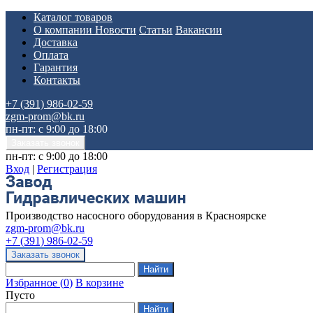
Каталог товаров
О компании
Новости
Статьи
Вакансии
Доставка
Оплата
Гарантия
Контакты
+7 (391) 986-02-59
zgm-prom@bk.ru
пн-пт: с 9:00 до 18:00
пн-пт: с 9:00 до 18:00
Вход
|
Регистрация
Производство насосного оборудования в Красноярске
zgm-prom@bk.ru
+7 (391) 986-02-59
Избранное
(
0
)
В корзине
Пусто