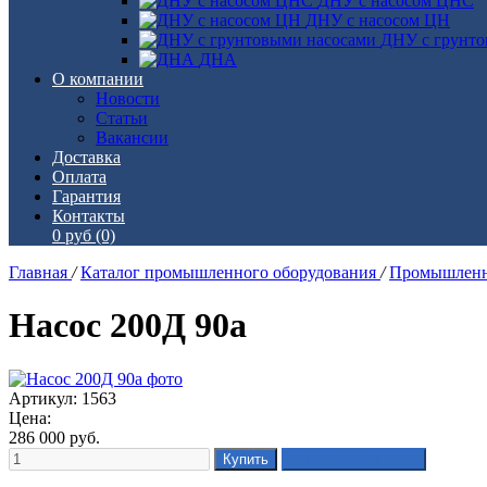
ДНУ с насосом ЦНС
ДНУ с насосом ЦН
ДНУ с грунто
ДНА
О компании
Новости
Статьи
Вакансии
Доставка
Оплата
Гарантия
Контакты
0 руб
(0)
Главная
/
Каталог промышленного оборудования
/
Промышленн
Насос 200Д 90а
Артикул: 1563
Цена:
286 000
руб.