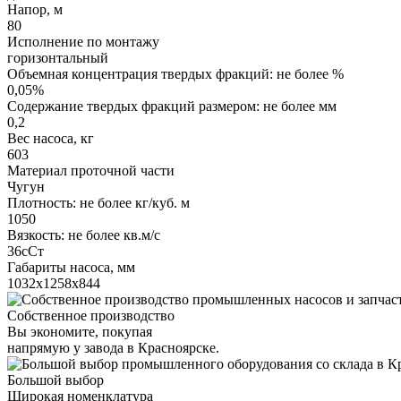
Напор, м
80
Исполнение по монтажу
горизонтальный
Объемная концентрация твердых фракций: не более %
0,05%
Содержание твердых фракций размером: не более мм
0,2
Вес насоса, кг
603
Материал проточной части
Чугун
Плотность: не более кг/куб. м
1050
Вязкость: не более кв.м/с
36сСт
Габариты насоса, мм
1032х1258х844
Собственное производство
Вы экономите, покупая
напрямую у завода в Красноярске.
Большой выбор
Широкая номенклатура