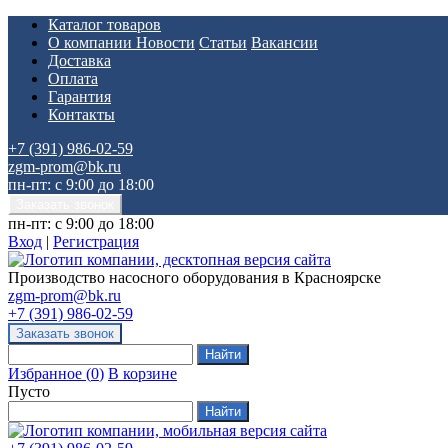
Каталог товаров
О компании
Новости
Статьи
Вакансии
Доставка
Оплата
Гарантия
Контакты
+7 (391) 986-02-59
zgm-prom@bk.ru
пн-пт: с 9:00 до 18:00
пн-пт: с 9:00 до 18:00
Вход
|
Регистрация
Производство насосного оборудования в Красноярске
zgm-prom@bk.ru
+7 (391) 986-02-59
Избранное
(
0
)
В корзине
Пусто