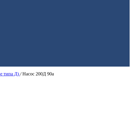
ие типа Д)
/
Насос 200Д 90а