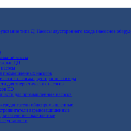
Насосы двустороннего входа (насосное оборуд
е
умажной массы
бежные ЦН
 насосы
ля промышленных насосов
пчасти к насосам двустороннего входа
сти для энергетических насосов
осов ПЭ
апчасти для промышленных насосов
ктродвигатели общепромышленные
ктродвигатели взрывозащищенные
двигатели высоковольтные
ные установки