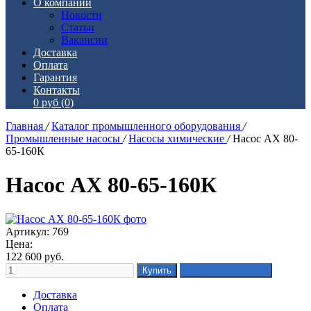
О компании
Новости
Статьи
Вакансии
Доставка
Оплата
Гарантия
Контакты
0 руб
(0)
Главная
/
Каталог промышленного оборудования
/
Промышленные насосы
/
Насосы химические
/
Насос АХ 80-
65-160К
Насос АХ 80-65-160К
Артикул: 769
Цена:
122 600
руб.
Доставка
Оплата