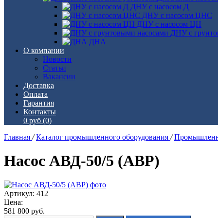
ДНУ с насосом Д
ДНУ с насосом ЦНС
ДНУ с насосом ЦН
ДНУ с грунто
ДНА
О компании
Новости
Статьи
Вакансии
Доставка
Оплата
Гарантия
Контакты
0 руб
(0)
Главная
/
Каталог промышленного оборудования
/
Промышленн
Насос АВД-50/5 (АВР)
Артикул: 412
Цена:
581 800
руб.