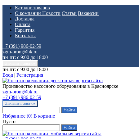
Каталог товаров
О компании
Новости
Статьи
Вакансии
Доставка
Оплата
Гарантия
Контакты
+7 (391) 986-02-59
zgm-prom@bk.ru
пн-пт: с 9:00 до 18:00
пн-пт: с 9:00 до 18:00
Вход
|
Регистрация
Производство насосного оборудования в Красноярске
zgm-prom@bk.ru
+7 (391) 986-02-59
Избранное
(
0
)
В корзине
Пусто