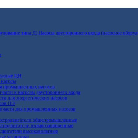
Насосы двустороннего входа (насосное оборуд
е
бежные ЦН
 насосы
ля промышленных насосов
пчасти к насосам двустороннего входа
сти для энергетических насосов
осов ПЭ
апчасти для промышленных насосов
ктродвигатели общепромышленные
ктродвигатели взрывозащищенные
двигатели высоковольтные
ные установки