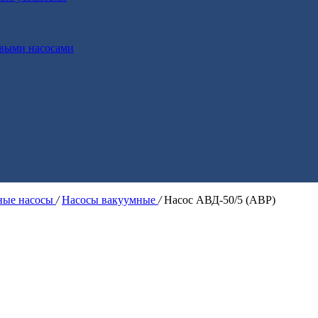
выми насосами
ые насосы
/
Насосы вакуумные
/
Насос АВД-50/5 (АВР)