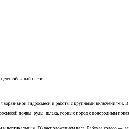
 центробежный насос.
я абразивной гидросмеси и работы с крупными включениями. В 
осмесей почвы, руды, шлака, горных пород с водородным показат
м и вертикальным (В) расположением вала. Рабочее колесо — за