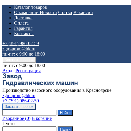
Каталог товаров
О компании
Новости
Статьи
Вакансии
Доставка
Оплата
Гарантия
Контакты
+7 (391) 986-02-59
zgm-prom@bk.ru
пн-пт: с 9:00 до 18:00
пн-пт: с 9:00 до 18:00
Вход
|
Регистрация
Производство насосного оборудования в Красноярске
zgm-prom@bk.ru
+7 (391) 986-02-59
Избранное
(
0
)
В корзине
Пусто