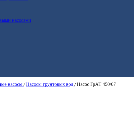
выми насосами
ые насосы
/
Насосы грунтовых вод
/
Насос ГрАТ 450/67