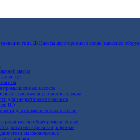
Насосы двустороннего входа (насосное оборуд
е
умажной массы
бежные ЦН
 насосы
ля промышленных насосов
пчасти к насосам двустороннего входа
сти для энергетических насосов
осов ПЭ
апчасти для промышленных насосов
ктродвигатели общепромышленные
ктродвигатели взрывозащищенные
двигатели высоковольтные
ные установки