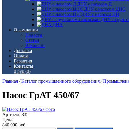
ДНУ с насосом Д
ДНУ с насосом ЦНС
ДНУ с насосом ЦН
ДНУ с грунто
ДНА
О компании
Новости
Статьи
Вакансии
Доставка
Оплата
Гарантия
Контакты
0 руб
(0)
Главная
/
Каталог промышленного оборудования
/
Промышленн
Насос ГрАТ 450/67
Артикул: 335
Цена:
840 000
руб.