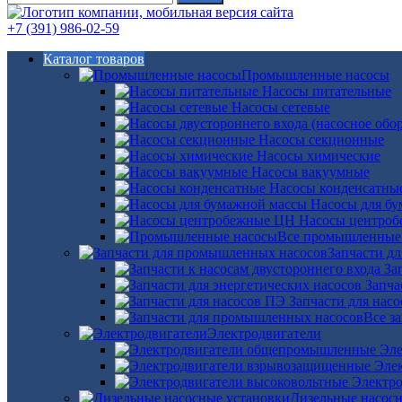
+7 (391) 986-02-59
Каталог товаров
Промышленные насосы
Насосы питательные
Насосы сетевые
Насосы секционные
Насосы химические
Насосы вакуумные
Насосы конденсатны
Насосы для б
Насосы центро
Все промышленные
Запчасти д
За
Запча
Запчасти для нас
Все з
Электродвигатели
Эле
Эле
Электро
Дизельные насос