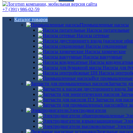
+7 (391) 986-02-59
Каталог товаров
Промышленные насосы
Насосы питательные
Насосы сетевые
Насосы секционные
Насосы химические
Насосы вакуумные
Насосы конденсатны
Насосы для б
Насосы центро
Все промышленные
Запчасти д
За
Запча
Запчасти для нас
Все з
Электродвигатели
Эле
Эле
Электро
Дизельные насос