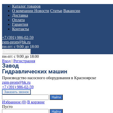
Каталог товаров
О компании
Новости
Статьи
Вакансии
Доставка
Оплата
Гарантия
Контакты
+7 (391) 986-02-59
zgm-prom@bk.ru
пн-пт: с 9:00 до 18:00
пн-пт: с 9:00 до 18:00
Вход
|
Регистрация
Производство насосного оборудования в Красноярске
zgm-prom@bk.ru
+7 (391) 986-02-59
Избранное
(
0
)
В корзине
Пусто