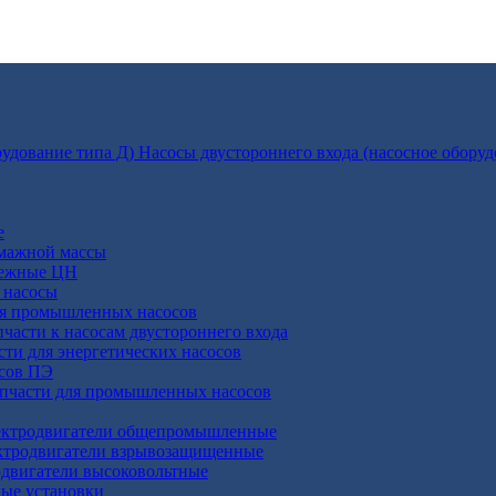
Насосы двустороннего входа (насосное оборуд
е
умажной массы
бежные ЦН
 насосы
ля промышленных насосов
пчасти к насосам двустороннего входа
сти для энергетических насосов
осов ПЭ
апчасти для промышленных насосов
ктродвигатели общепромышленные
ктродвигатели взрывозащищенные
двигатели высоковольтные
ные установки