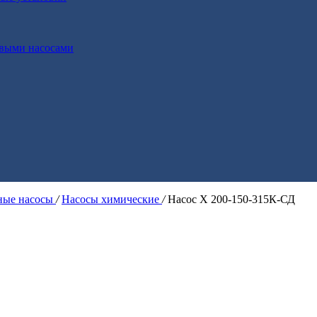
выми насосами
ые насосы
/
Насосы химические
/
Насос Х 200-150-315К-СД