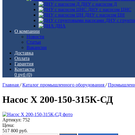
ДНУ с насосом Д
ДНУ с насосом ЦНС
ДНУ с насосом ЦН
ДНУ с грунто
ДНА
О компании
Новости
Статьи
Вакансии
Доставка
Оплата
Гарантия
Контакты
0 руб
(0)
Главная
/
Каталог промышленного оборудования
/
Промышленн
Насос Х 200-150-315К-СД
Артикул: 752
Цена:
517 800
руб.