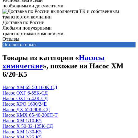
Располагаем всеми
необходимыми документами.
Доставка по России
Любыми популярными
транспортными компаниями.
Отзывы
Оставить отзыв
Товары из категории «
Насосы
химические
», похожие на Насос ХМ
6/20-К5
Насос ХМ 65-50-160К-СД
Насос ОХГ 6-55К-СД
Насос ОХГ 6-42К-СД
Насос ХРО 1600/24Е
Насос ДХ 650-90К-СД
Насос КМХ 65-40-200П-Т
Насос ХМ 1/10-К5
Насос Х 50-32-125К-СД
Насос ХМ 1/30-К5
Насос ХМ 2/25-К5