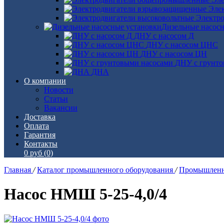
Эле
Электро
Дизельные насос
ДНУ с насосом Д
ДНУ с насосом ЦНС
ДНУ с насосом ЦН
ДНУ с грунто
ДНА
О компании
Новости
Статьи
Вакансии
Доставка
Оплата
Гарантия
Контакты
0 руб
(0)
Главная
/
Каталог промышленного оборудования
/
Промышленн
Насос НМШ 5-25-4,0/4