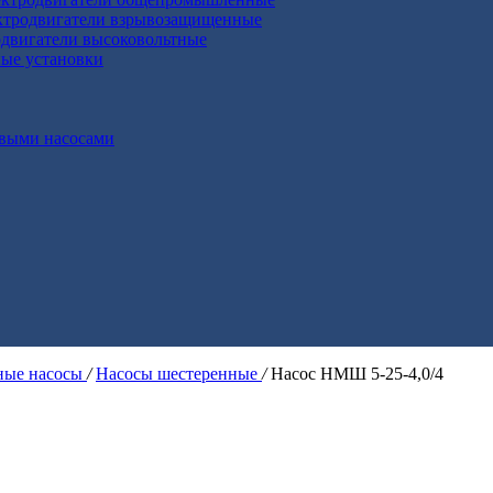
ктродвигатели взрывозащищенные
двигатели высоковольтные
ные установки
выми насосами
ые насосы
/
Насосы шестеренные
/
Насос НМШ 5-25-4,0/4