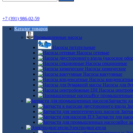
+7 (391) 986-02-59
Каталог товаров
Промышленные насосы
Насосы питательные
Насосы сетевые
Насосы секционные
Насосы химические
Насосы вакуумные
Насосы конденсатны
Насосы для б
Насосы центро
Все промышленные
Запчасти д
За
Запча
Запчасти для нас
Все з
Электродвигатели
Эле