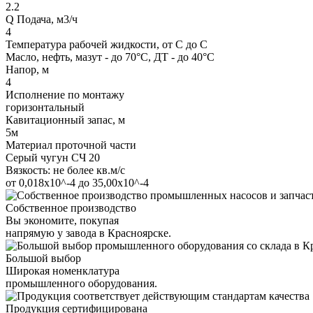
2.2
Q Подача, м3/ч
4
Температура рабочей жидкости, от С до С
Масло, нефть, мазут - до 70°С, ДТ - до 40°С
Напор, м
4
Исполнение по монтажу
горизонтальный
Кавитационный запас, м
5м
Материал проточной части
Серый чугун СЧ 20
Вязкость: не более кв.м/с
от 0,018х10^-4 до 35,00х10^-4
Собственное производство
Вы экономите, покупая
напрямую у завода в Красноярске.
Большой выбор
Широкая номенклатура
промышленного оборудования.
Продукция сертифицирована