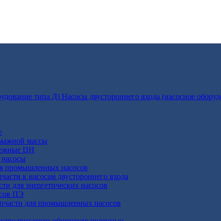
Насосы двустороннего входа (насосное оборуд
е
умажной массы
бежные ЦН
 насосы
ля промышленных насосов
пчасти к насосам двустороннего входа
сти для энергетических насосов
осов ПЭ
апчасти для промышленных насосов
ктродвигатели общепромышленные