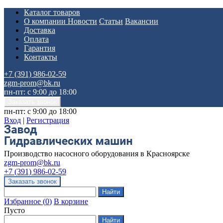
Каталог товаров
О компании
Новости
Статьи
Вакансии
Доставка
Оплата
Гарантия
Контакты
+7 (391) 986-02-59
zgm-prom@bk.ru
пн-пт: с 9:00 до 18:00
пн-пт: с 9:00 до 18:00
Вход
|
Регистрация
Производство насосного оборудования в Красноярске
zgm-prom@bk.ru
+7 (391) 986-02-59
Избранное
(
0
)
В корзине
Пусто