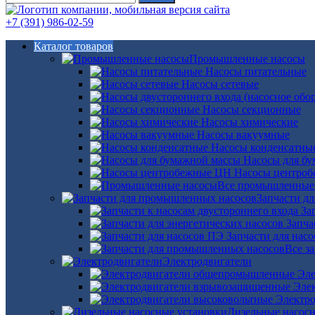
+7 (391) 986-02-59
Каталог товаров
Промышленные насосы
Насосы питательные
Насосы сетевые
Насосы секционные
Насосы химические
Насосы вакуумные
Насосы конденсатны
Насосы для б
Насосы центро
Все промышленные
Запчасти д
За
Запча
Запчасти для нас
Все з
Электродвигатели
Эле
Эле
Электро
Дизельные насос