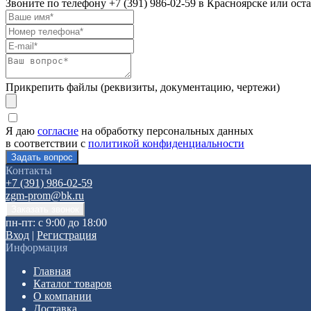
Звоните по телефону
+7 (391) 986-02-59
в Красноярске или оста
Прикрепить файлы (реквизиты, документацию, чертежи)
Я даю
согласие
на обработку персональных данных
в соответствии с
политикой конфиденциальности
Контакты
+7 (391) 986-02-59
zgm-prom@bk.ru
пн-пт: с 9:00 до 18:00
Вход
|
Регистрация
Информация
Главная
Каталог товаров
О компании
Доставка