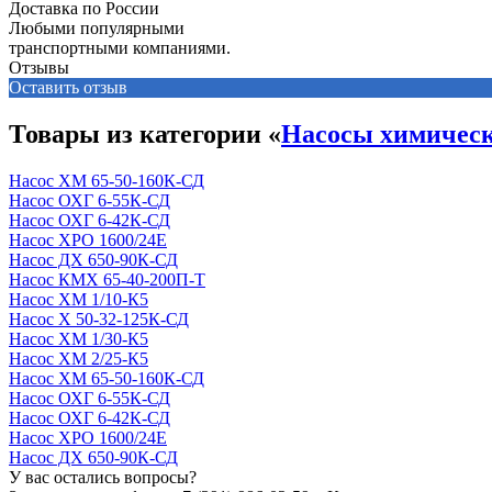
Доставка по России
Любыми популярными
транспортными компаниями.
Отзывы
Оставить отзыв
Товары из категории «
Насосы химичес
Насос ХМ 65-50-160К-СД
Насос ОХГ 6-55К-СД
Насос ОХГ 6-42К-СД
Насос ХРО 1600/24Е
Насос ДХ 650-90К-СД
Насос КМХ 65-40-200П-Т
Насос ХМ 1/10-К5
Насос Х 50-32-125К-СД
Насос ХМ 1/30-К5
Насос ХМ 2/25-К5
Насос ХМ 65-50-160К-СД
Насос ОХГ 6-55К-СД
Насос ОХГ 6-42К-СД
Насос ХРО 1600/24Е
Насос ДХ 650-90К-СД
У вас остались вопросы?