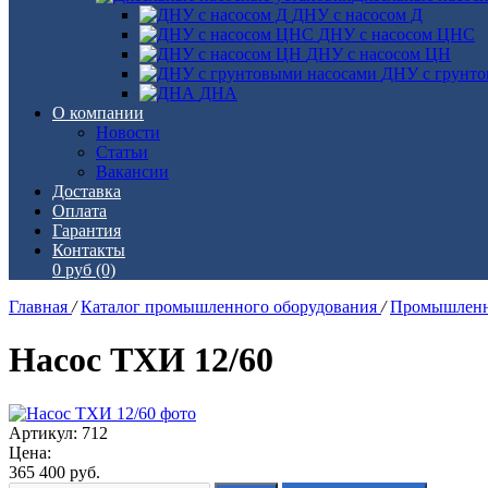
ДНУ с насосом Д
ДНУ с насосом ЦНС
ДНУ с насосом ЦН
ДНУ с грунто
ДНА
О компании
Новости
Статьи
Вакансии
Доставка
Оплата
Гарантия
Контакты
0 руб
(0)
Главная
/
Каталог промышленного оборудования
/
Промышленн
Насос ТХИ 12/60
Артикул: 712
Цена:
365 400
руб.