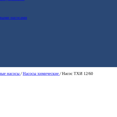
выми насосами
ые насосы
/
Насосы химические
/
Насос ТХИ 12/60