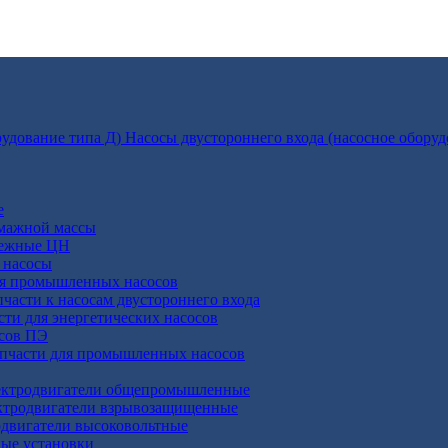
Насосы двустороннего входа (насосное оборуд
е
умажной массы
бежные ЦН
 насосы
ля промышленных насосов
пчасти к насосам двустороннего входа
сти для энергетических насосов
осов ПЭ
апчасти для промышленных насосов
ктродвигатели общепромышленные
ктродвигатели взрывозащищенные
двигатели высоковольтные
ные установки