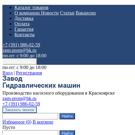
Каталог товаров
О компании
Новости
Статьи
Вакансии
Доставка
Оплата
Гарантия
Контакты
+7 (391) 986-02-59
zgm-prom@bk.ru
пн-пт: с 9:00 до 18:00
пн-пт: с 9:00 до 18:00
Вход
|
Регистрация
Производство насосного оборудования в Красноярске
zgm-prom@bk.ru
+7 (391) 986-02-59
Избранное
(
0
)
В корзине
Пусто