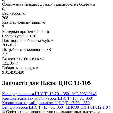
Содержание твердых фракций размером: не более мм
0,1
Вес насоса, кг
208
Кавитационный запас, м
3
Материал проточной части
Серый чугун СЧ 20
Плотность: не более кг/куб. м
700-1050
Потребляемая мощность, кВт
7,7
Вязкость: не более кв.м/с
1,5х10^-4
Габариты насоса, мм
910х450х430
Запчасти для Насос ЦНС 13-105
Кольцо для насоса ЦНС(Г) 13-70…350 - МС-30М-0149
Крышка всасывания для насоса ЦНС(Г) 13-70…350
Кронштейн задний для насоса ЦНС(Г) 13-70…350
Вал для насоса ЦНС(Г) 13-70…350 - ЦНС38-110-1.01.012-1-04