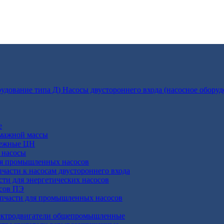
Насосы двустороннего входа (насосное оборуд
е
умажной массы
бежные ЦН
 насосы
ля промышленных насосов
пчасти к насосам двустороннего входа
сти для энергетических насосов
осов ПЭ
апчасти для промышленных насосов
ктродвигатели общепромышленные