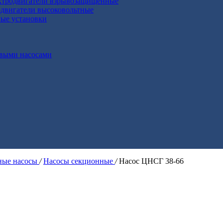
ктродвигатели взрывозащищенные
двигатели высоковольтные
ные установки
выми насосами
ые насосы
/
Насосы секционные
/
Насос ЦНСГ 38-66