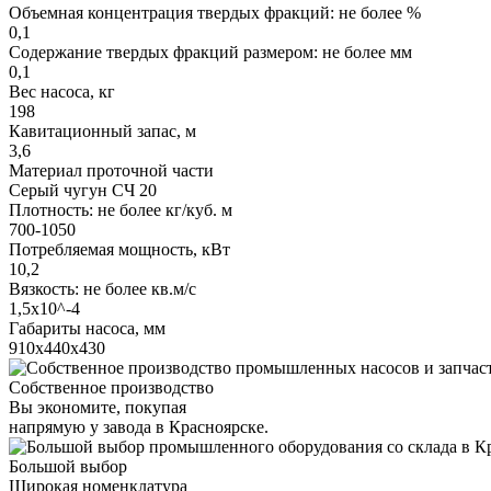
Объемная концентрация твердых фракций: не более %
0,1
Содержание твердых фракций размером: не более мм
0,1
Вес насоса, кг
198
Кавитационный запас, м
3,6
Материал проточной части
Серый чугун СЧ 20
Плотность: не более кг/куб. м
700-1050
Потребляемая мощность, кВт
10,2
Вязкость: не более кв.м/с
1,5х10^-4
Габариты насоса, мм
910х440х430
Собственное производство
Вы экономите, покупая
напрямую у завода в Красноярске.
Большой выбор
Широкая номенклатура