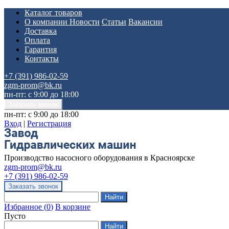
Каталог товаров
О компании
Новости
Статьи
Вакансии
Доставка
Оплата
Гарантия
Контакты
+7 (391) 986-02-59
zgm-prom@bk.ru
пн-пт: с 9:00 до 18:00
пн-пт: с 9:00 до 18:00
Вход
|
Регистрация
Производство насосного оборудования в Красноярске
zgm-prom@bk.ru
+7 (391) 986-02-59
Избранное
(
0
)
В корзине
Пусто