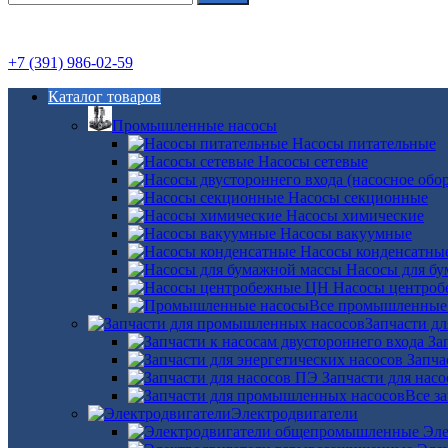
+7 (391) 986-02-59
Каталог товаров
Промышленные насосы
Насосы питательные
Насосы сетевые
Насосы секционные
Насосы химические
Насосы вакуумные
Насосы конденсатны
Насосы для б
Насосы центро
Все промышленные
Запчасти д
За
Запча
Запчасти для нас
Все з
Электродвигатели
Эле