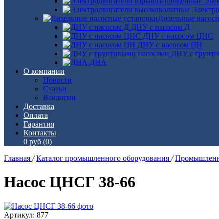
Эле
Электро
Дизельные насос
ДНУ с насосом Д
ДНУ с насосом ЦНС
ДНУ с насосом ЦН
ДНУ с грунто
ДНА
О компании
Новости
Статьи
Вакансии
Доставка
Оплата
Гарантия
Контакты
0 руб
(0)
Главная
/
Каталог промышленного оборудования
/
Промышленн
Насос ЦНСГ 38-66
Артикул: 877