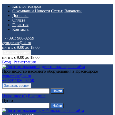
Каталог товаров
О компании
Новости
Статьи
Вакансии
Доставка
Оплата
Гарантия
Контакты
+7 (391) 986-02-59
zgm-prom@bk.ru
пн-пт: с 9:00 до 18:00
пн-пт: с 9:00 до 18:00
Вход
|
Регистрация
Производство насосного оборудования в Красноярске
zgm-prom@bk.ru
+7 (391) 986-02-59
Избранное
(
0
)
В корзине
Пусто