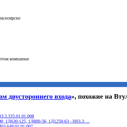
ам двустороннего входа
», похожие на Вту
3.3.335.01.01.008
 1Д630-125, 1Д800-56, 1Д1250-63 - Н03.3. ...
03.649.01.01.007