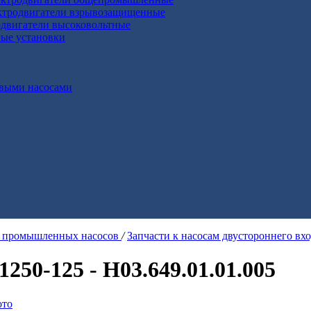
ктродвигатели взрывозащищенные
двигатели высоковольтные
ные установки
выми насосами
я промышленных насосов
/
Запчасти к насосам двустороннего вх
250-125 - Н03.649.01.01.005