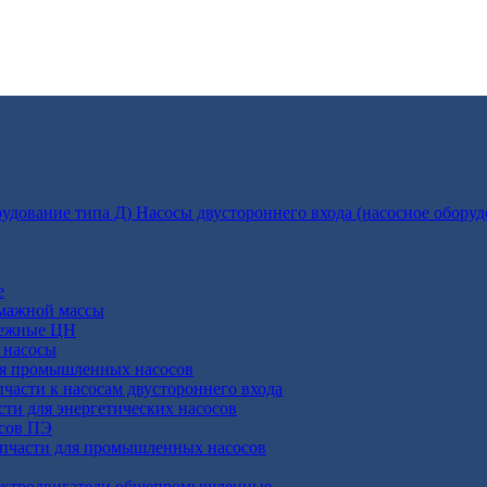
Насосы двустороннего входа (насосное оборуд
е
умажной массы
бежные ЦН
 насосы
ля промышленных насосов
пчасти к насосам двустороннего входа
сти для энергетических насосов
осов ПЭ
апчасти для промышленных насосов
ктродвигатели общепромышленные