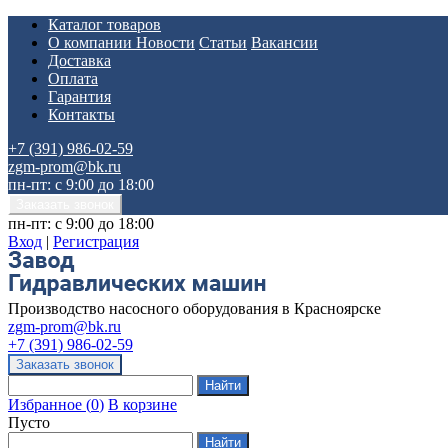
Каталог товаров
О компании
Новости
Статьи
Вакансии
Доставка
Оплата
Гарантия
Контакты
+7 (391) 986-02-59
zgm-prom@bk.ru
пн-пт: с 9:00 до 18:00
пн-пт: с 9:00 до 18:00
Вход
|
Регистрация
Производство насосного оборудования в Красноярске
zgm-prom@bk.ru
+7 (391) 986-02-59
Избранное
(
0
)
В корзине
Пусто