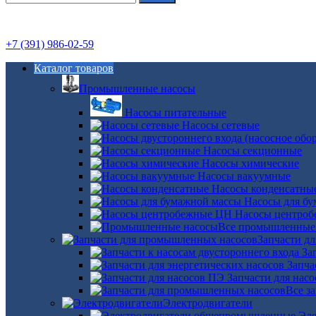
+7 (391) 986-02-59
Каталог товаров
Промышленные насосы
Насосы питательные
Насосы сетевые
Насосы секционные
Насосы химические
Насосы вакуумные
Насосы конденсатны
Насосы для б
Насосы центро
Все промышленные
Запчасти д
За
Запча
Запчасти для нас
Все з
Электродвигатели
Эле