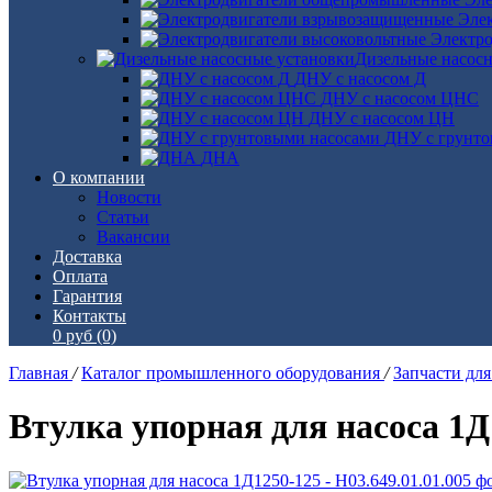
Эле
Электро
Дизельные насос
ДНУ с насосом Д
ДНУ с насосом ЦНС
ДНУ с насосом ЦН
ДНУ с грунто
ДНА
О компании
Новости
Статьи
Вакансии
Доставка
Оплата
Гарантия
Контакты
0 руб
(0)
Главная
/
Каталог промышленного оборудования
/
Запчасти дл
Втулка упорная для насоса 1Д1