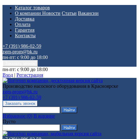
Каталог товаров
О компании
Новости
Статьи
Вакансии
Доставка
Оплата
Гарантия
Контакты
+7 (391) 986-02-59
zgm-prom@bk.ru
пн-пт: с 9:00 до 18:00
пн-пт: с 9:00 до 18:00
Вход
|
Регистрация
Производство насосного оборудования в Красноярске
zgm-prom@bk.ru
+7 (391) 986-02-59
Избранное
(
0
)
В корзине
Пусто