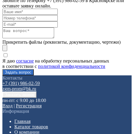
Звоните по телефону
+7 (391) 986-02-59
в Красноярске или
оставьте заявку онлайн.
Прикрепить файлы (реквизиты, документацию, чертежи)
Я даю
согласие
на обработку персональных данных
в соответствии с
политикой конфиденциальности
Контакты
+7 (391) 986-02-59
zgm-prom@bk.ru
пн-пт: с 9:00 до 18:00
Вход
|
Регистрация
Информация
Главная
Каталог товаров
О компании