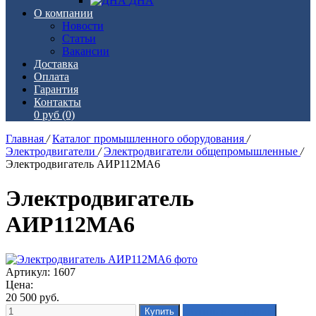
ДНА
О компании
Новости
Статьи
Вакансии
Доставка
Оплата
Гарантия
Контакты
0 руб
(0)
Главная
/
Каталог промышленного оборудования
/
Электродвигатели
/
Электродвигатели общепромышленные
/
Электродвигатель АИР112МА6
Электродвигатель
АИР112МА6
Артикул: 1607
Цена:
20 500
руб.