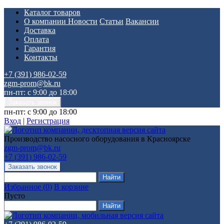
Каталог товаров
О компании
Новости
Статьи
Вакансии
Доставка
Оплата
Гарантия
Контакты
+7 (391) 986-02-59
zgm-prom@bk.ru
пн-пт: с 9:00 до 18:00
пн-пт: с 9:00 до 18:00
Вход
|
Регистрация
Производство насосного оборудования в Красноярске
zgm-prom@bk.ru
+7 (391) 986-02-59
Избранное
(
0
)
В корзине
Пусто