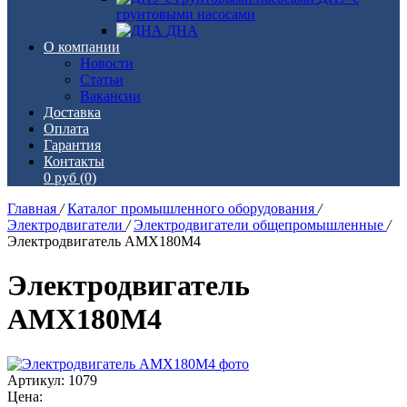
грунтовыми насосами
ДНА
О компании
Новости
Статьи
Вакансии
Доставка
Оплата
Гарантия
Контакты
0 руб
(0)
Главная
/
Каталог промышленного оборудования
/
Электродвигатели
/
Электродвигатели общепромышленные
/
Электродвигатель АМХ180М4
Электродвигатель
АМХ180М4
Артикул: 1079
Цена: