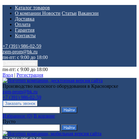
Каталог товаров
О компании
Новости
Статьи
Вакансии
Доставка
Оплата
Гарантия
Контакты
+7 (391) 986-02-59
zgm-prom@bk.ru
пн-пт: с 9:00 до 18:00
пн-пт: с 9:00 до 18:00
Вход
|
Регистрация
Производство насосного оборудования в Красноярске
zgm-prom@bk.ru
+7 (391) 986-02-59
Избранное
(
0
)
В корзине
Пусто