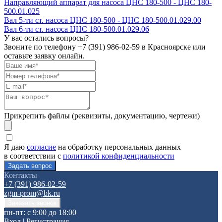
Направляющий аппарат для насоса ЦНС 180-500 - ЦНС 180-
500.01.025
Вал 5-ти ст. насоса ЦНС 180-500 - ЦНС 180-500.01.029.00
Вал 6-ти ст. насоса ЦНС 180-500.01.029.06
У вас остались вопросы?
Звоните по телефону
+7 (391) 986-02-59
в Красноярске или
оставьте заявку онлайн.
Прикрепить файлы (реквизиты, документацию, чертежи)
Я даю
согласие
на обработку персональных данных
в соответствии с
политикой конфиденциальности
Контакты
+7 (391) 986-02-59
zgm-prom@bk.ru
пн-пт: с 9:00 до 18:00
Вход
|
Регистрация