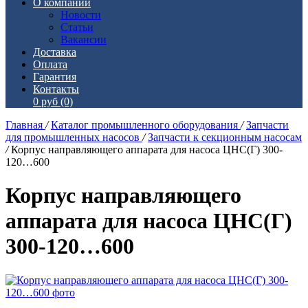
О компании
Новости
Статьи
Вакансии
Доставка
Оплата
Гарантия
Контакты
0 руб
(0)
Главная
/
Каталог промышленного оборудования
/
Запчасти
для промышленных насосов
/
Запчасти к секционным насосам
/
Корпус направляющего аппарата для насоса ЦНС(Г) 300-
120…600
Корпус направляющего
аппарата для насоса ЦНС(Г)
300-120…600