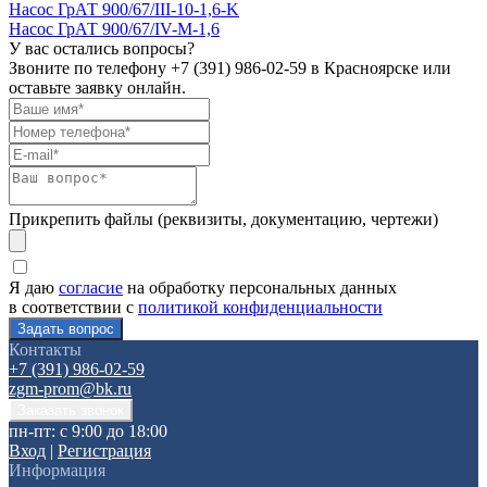
Насос ГрАТ 900/67/III-10-1,6-K
Насос ГрАТ 900/67/IV-М-1,6
У вас остались вопросы?
Звоните по телефону
+7 (391) 986-02-59
в Красноярске или
оставьте заявку онлайн.
Прикрепить файлы (реквизиты, документацию, чертежи)
Я даю
согласие
на обработку персональных данных
в соответствии с
политикой конфиденциальности
Контакты
+7 (391) 986-02-59
zgm-prom@bk.ru
пн-пт: с 9:00 до 18:00
Вход
|
Регистрация
Информация