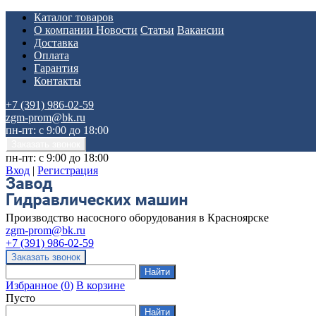
Каталог товаров
О компании
Новости
Статьи
Вакансии
Доставка
Оплата
Гарантия
Контакты
+7 (391) 986-02-59
zgm-prom@bk.ru
пн-пт: с 9:00 до 18:00
пн-пт: с 9:00 до 18:00
Вход
|
Регистрация
Производство насосного оборудования в Красноярске
zgm-prom@bk.ru
+7 (391) 986-02-59
Избранное
(
0
)
В корзине
Пусто