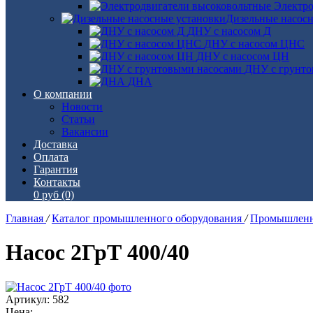
Электро
Дизельные насос
ДНУ с насосом Д
ДНУ с насосом ЦНС
ДНУ с насосом ЦН
ДНУ с грунто
ДНА
О компании
Новости
Статьи
Вакансии
Доставка
Оплата
Гарантия
Контакты
0 руб
(0)
Главная
/
Каталог промышленного оборудования
/
Промышленн
Насос 2ГрТ 400/40
Артикул: 582
Цена: