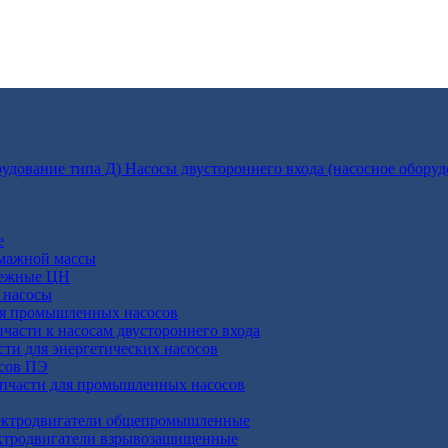
Насосы двустороннего входа (насосное оборуд
е
умажной массы
бежные ЦН
 насосы
ля промышленных насосов
пчасти к насосам двустороннего входа
сти для энергетических насосов
осов ПЭ
апчасти для промышленных насосов
ктродвигатели общепромышленные
ктродвигатели взрывозащищенные