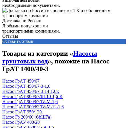
Располагаем всеми
необходимыми документами.
Доставка по России
Любыми популярными
транспортными компаниями.
Отзывы
Оставить отзыв
Товары из категории «
Насосы
грунтовых вод
», похожие на Насос
ГрАТ 1400/40-3
Насос ГрАТ 450/67
Насос ГрАТ 450/67-3-1,6
Насос ГрАТ 450/67-3-14-1,6К
Насос ГрАТ 900/67/III-10-1,6-K
Насос ГрАТ 900/67/IV-М-1,6
Насос ГрАТ 900/67/IV-М-12-1,6
Насос ГрАТ 950/120
Насос Гр 200/60 (6фШ7а)
Насос ГрАУ 400/20
Насос ГрАУ 1600/25-А-1,6