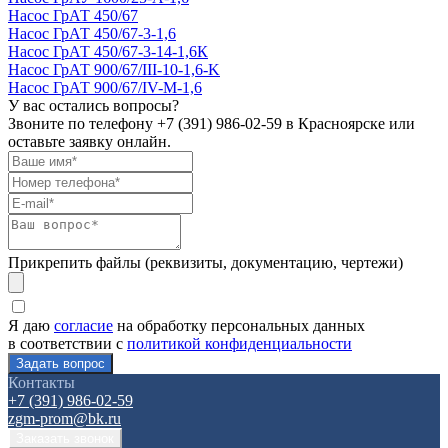
Насос ГрАТ 450/67
Насос ГрАТ 450/67-3-1,6
Насос ГрАТ 450/67-3-14-1,6К
Насос ГрАТ 900/67/III-10-1,6-K
Насос ГрАТ 900/67/IV-М-1,6
У вас остались вопросы?
Звоните по телефону
+7 (391) 986-02-59
в Красноярске или
оставьте заявку онлайн.
Прикрепить файлы (реквизиты, документацию, чертежи)
Я даю
согласие
на обработку персональных данных
в соответствии с
политикой конфиденциальности
Контакты
+7 (391) 986-02-59
zgm-prom@bk.ru