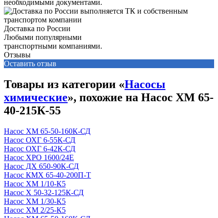
необходимыми документами.
Доставка по России
Любыми популярными
транспортными компаниями.
Отзывы
Оставить отзыв
Товары из категории «
Насосы
химические
», похожие на Насос ХМ 65-
40-215К-55
Насос ХМ 65-50-160К-СД
Насос ОХГ 6-55К-СД
Насос ОХГ 6-42К-СД
Насос ХРО 1600/24Е
Насос ДХ 650-90К-СД
Насос КМХ 65-40-200П-Т
Насос ХМ 1/10-К5
Насос Х 50-32-125К-СД
Насос ХМ 1/30-К5
Насос ХМ 2/25-К5