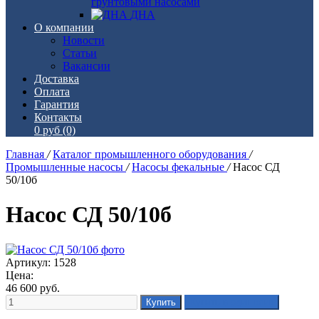
грунтовыми насосами
ДНА
О компании
Новости
Статьи
Вакансии
Доставка
Оплата
Гарантия
Контакты
0 руб
(0)
Главная
/
Каталог промышленного оборудования
/
Промышленные насосы
/
Насосы фекальные
/
Насос СД
50/10б
Насос СД 50/10б
Артикул: 1528
Цена:
46 600
руб.