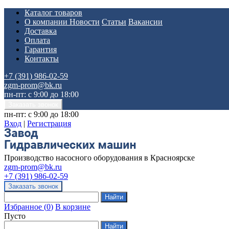
Каталог товаров
О компании
Новости
Статьи
Вакансии
Доставка
Оплата
Гарантия
Контакты
+7 (391) 986-02-59
zgm-prom@bk.ru
пн-пт: с 9:00 до 18:00
пн-пт: с 9:00 до 18:00
Вход
|
Регистрация
Производство насосного оборудования в Красноярске
zgm-prom@bk.ru
+7 (391) 986-02-59
Избранное
(
0
)
В корзине
Пусто