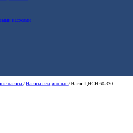
выми насосами
ые насосы
/
Насосы секционные
/
Насос ЦНСН 60-330