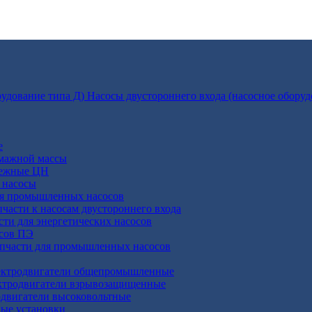
Насосы двустороннего входа (насосное оборуд
е
умажной массы
бежные ЦН
 насосы
ля промышленных насосов
пчасти к насосам двустороннего входа
сти для энергетических насосов
осов ПЭ
апчасти для промышленных насосов
ктродвигатели общепромышленные
ктродвигатели взрывозащищенные
двигатели высоковольтные
ные установки