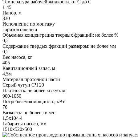
Температура рабочей жидкости, от С до С
1-45
Напор, м
330
Исполнение по монтажу
горизонтальный
Объемная концентрация твердых фракций: не более %
0,2
Содержание твердых фракций размером: не более мм
0,2
Вес насоса, кг
405
Кавитационный запас, м
4,5м
Материал проточной части
Серый чугун СЧ 20
Плотность: не более кг/куб. м
900-1050
Потребляемая мощность, кВт
76
Вязкость: не более кв.м/с
1,5х10^-4
Габариты насоса, мм
1510х520х500