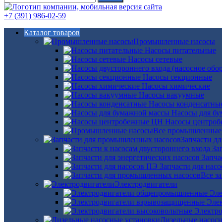
+7 (391) 986-02-59
Каталог товаров
Промышленные насосы
Насосы питательные
Насосы сетевые
Насосы секционные
Насосы химические
Насосы вакуумные
Насосы конденсатны
Насосы для б
Насосы центро
Все промышленные
Запчасти д
За
Запча
Запчасти для нас
Все з
Электродвигатели
Эле
Эле
Электро
Дизельные насос