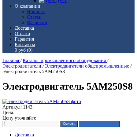
ДНА
О компании
Новости
Статьи
Вакансии
Доставка
Оплата
Гарантия
Контакты
0 руб
(0)
Главная
/
Каталог промышленного оборудования
/
Электродвигатели
/
Электродвигатели общепромышленные
/
Электродвигатель 5АМ250S8
Электродвигатель 5АМ250S8
Артикул: 1143
Цена:
Цену уточняйте
Доставка