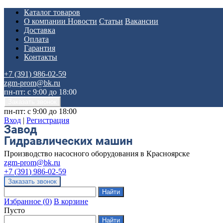
Каталог товаров
О компании
Новости
Статьи
Вакансии
Доставка
Оплата
Гарантия
Контакты
+7 (391) 986-02-59
zgm-prom@bk.ru
пн-пт: с 9:00 до 18:00
пн-пт: с 9:00 до 18:00
Вход
|
Регистрация
Производство насосного оборудования в Красноярске
zgm-prom@bk.ru
+7 (391) 986-02-59
Избранное
(
0
)
В корзине
Пусто