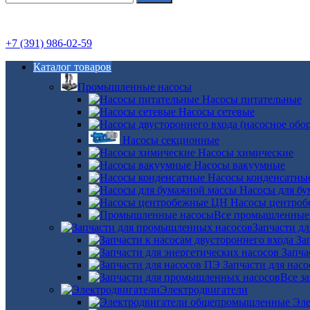
+7 (391) 986-02-59
Каталог товаров
Промышленные насосы
Насосы питательные
Насосы сетевые
Насосы секционные
Насосы химические
Насосы вакуумные
Насосы конденсатны
Насосы для б
Насосы центро
Все промышленные
Запчасти д
За
Запча
Запчасти для нас
Все з
Электродвигатели
Эле