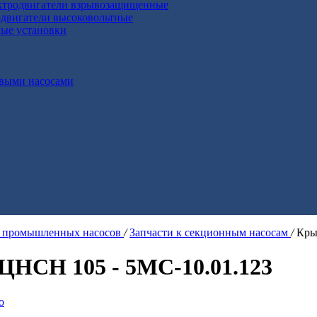
ктродвигатели взрывозащищенные
двигатели высоковольтные
ные установки
выми насосами
я промышленных насосов
/
Запчасти к секционным насосам
/
Кры
ЦНСН 105 - 5МС-10.01.123