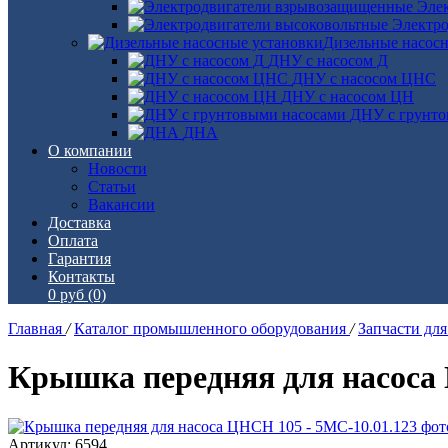
Эле
Электро
Дизельные насос
ДНУ с насосом Д
ДНУ с насосом ЦНС
ДНУ с насосом ЦН
ДНУ с грунто
ДНА
О компании
Новости
Статьи
Вакансии
Доставка
Оплата
Гарантия
Контакты
0 руб
(0)
Главная
/
Каталог промышленного оборудования
/
Запчасти дл
Крышка передняя для насоса 
Артикул: 6594