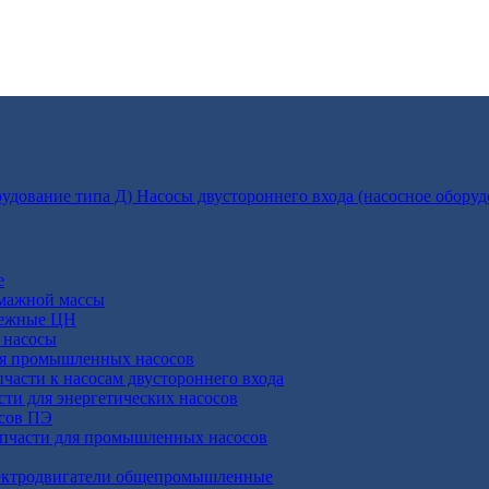
Насосы двустороннего входа (насосное оборуд
е
умажной массы
бежные ЦН
 насосы
ля промышленных насосов
пчасти к насосам двустороннего входа
сти для энергетических насосов
осов ПЭ
апчасти для промышленных насосов
ктродвигатели общепромышленные